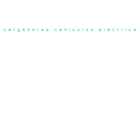
cargadores vehículos eléctric
Encuentra 
junto a tu 