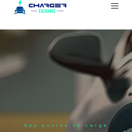
cargadores vehículos
Ayuda a otras personas
eléctricos
Alquila tu
Encuentra
App puntos de carga