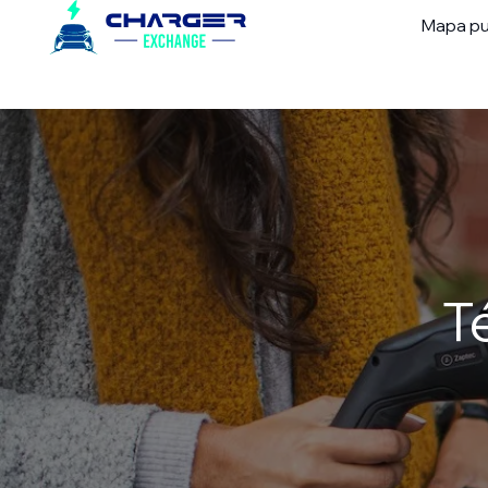
Mapa pu
T